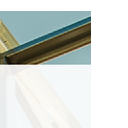
Varmt välkommen till den 36:e
Brobyggardagen i Göteborg, som
organiseras av Brosamverkan, dagen innan
CIR-dagen! Läs mer och anmäl dig här:
https://brosamverkan.se/brobyggardagen-
2026/ https://brosamverkan.se/