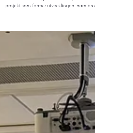
IABSE Awards 2026 uppmärksammar
enastående talanger och banbrytande
projekt som formar utvecklingen inom bro-
och byggnadsteknik. Under IABSE Awards
tilldelar International Association for Bridge
and Structural Engineering (IABSE)
utmärkelser till personer över hela världen
för sina insatser eller för att ha genomfört
enastående konstruktionsprojekt. Läs mer
och nominera här :
https://iabse.org/Awards/Howto Skicka in
ditt bidrag senast den 31 mars 2026 . Boka in
datumet! D