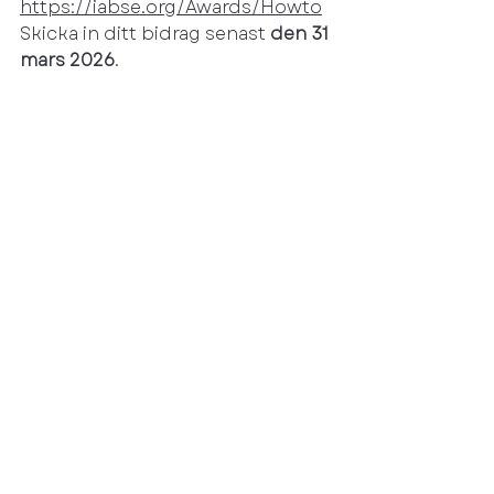
https://iabse.org/Awards/Howto
Skicka in ditt bidrag senast 
den
31 
mars 2026
.
Boka in datumet!
Den 13 november 2026 äger IABSE 
Awards rum på Lake Side vid 
stranden av Lake Zurich. 
IABSE
Skriv upp dig på vårt nyhetsbrev
info@svenskacir.se
©2026 CIR
Prenumerera