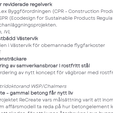
ler reviderade regelverk
t.ex Byggförordningen (CPR – Construction Prod
SPR (Ecodesign for Sustainable Products Regulat
chanläggningsprojekten.
, IVL
estbädd Västervik
en i Västervik för obemannade flygfarkoster
E
Bensträckare
ring av samverkansbroar i rostfritt stål
ärdering av nytt koncept för vägbroar med rostfri
ustridoktorand WSP/Chalmers
ate – gammal betong får nytt liv
rojektet ReCreate vars målsättning varit att ino
m affärsmodell ta reda på hur betongelement k