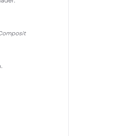
nader.
 Composit 
.