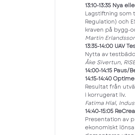
13:10-13:35 Nya el
Lagstiftning som 
Regulation) och E
kraven på bygg-o
Martin Erlandsson
13:35-14:00 UAV T
Nytta av testbädd
Åke Sivertun, RIS
14:00-14:15 Paus/
14:15-14:40 Optime
Resultat från utv
i korrugerat liv.
Fatima Hlal, Ind
14:40-15:05 ReCre
Presentation av p
ekonomiskt lönsa