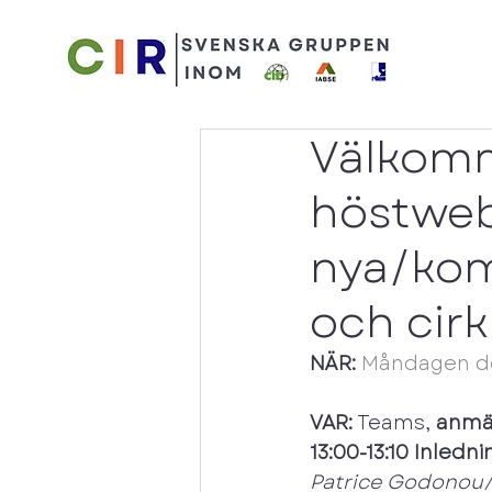
Välkomm
höstweb
nya/kom
och cirk
NÄR:
 Måndagen de
VAR:
 Teams, 
anmäl
13:00-13:10 Inledn
Patrice Godonou