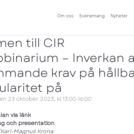
Om oss
Evenemang
Nyheter
en till CIR
binarium – Inverkan 
mande krav på hållb
ularitet på
n 23 oktober 2023, kl 13:00-16:00
an via länk
ing och presentation
/Karl-Magnus Krona