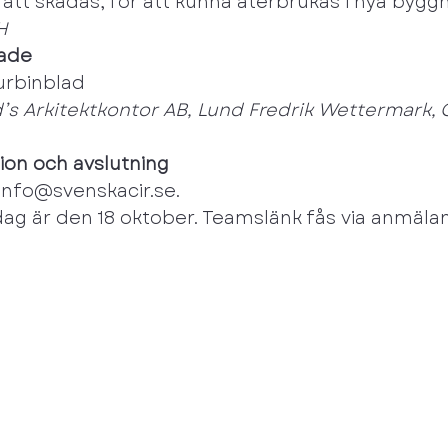
tt skadas, för att kunna återbrukas i nya bygg
H
lade
urbinblad
d’s Arkitektkontor AB, Lund Fredrik Wettermark,
sion och avslutning
info@svenskacir.se
.
ag är den 18 oktober. Teamslänk fås via anmälan