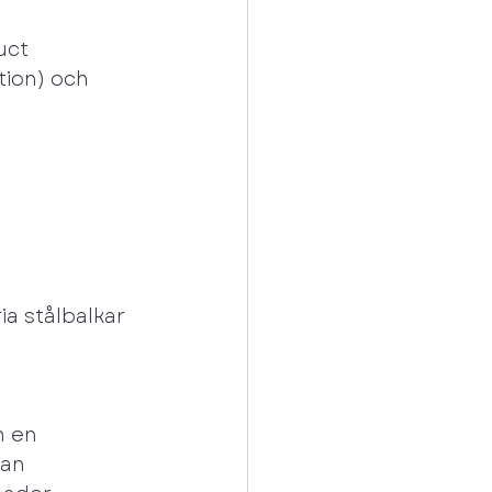
uct 
ion) och 
a stålbalkar 
m en 
an 