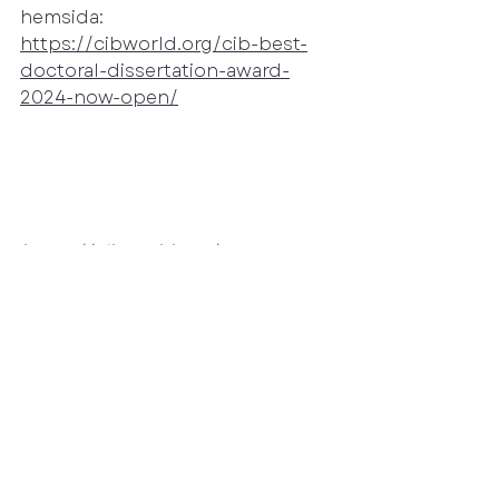
hemsida: 
https://cibworld.org/cib-best-
doctoral-dissertation-award-
2024-now-open/
https://cibworld.org/
Skriv upp dig på vårt nyhetsbrev
info@svenskacir.se
©2026 CIR